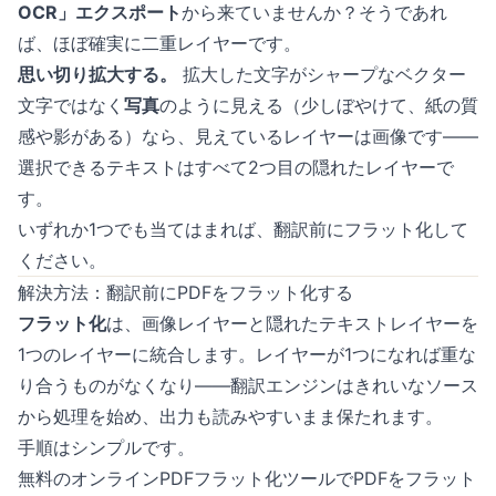
OCR」エクスポート
から来ていませんか？そうであれ
ば、ほぼ確実に二重レイヤーです。
思い切り拡大する。
拡大した文字がシャープなベクター
文字ではなく
写真
のように見える（少しぼやけて、紙の質
感や影がある）なら、見えているレイヤーは画像です——
選択できるテキストはすべて2つ目の隠れたレイヤーで
す。
いずれか1つでも当てはまれば、翻訳前にフラット化して
ください。
解決方法：翻訳前にPDFをフラット化する
フラット化
は、画像レイヤーと隠れたテキストレイヤーを
1つのレイヤーに統合します。レイヤーが1つになれば重な
り合うものがなくなり——翻訳エンジンはきれいなソース
から処理を始め、出力も読みやすいまま保たれます。
手順はシンプルです。
無料の
オンラインPDFフラット化ツール
でPDFをフラット