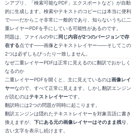
ンアプリ、「検索可能なPDF」エクスポートなど）が自動
的に生成します。検索やテキストのコピーには本当に便利
で——だからこそ非常に一般的であり、知らないうちに二
重レイヤーPDFを手にしている可能性があるのです。
問題は、ファイルの中に
同じ内容が2つのバージョンで存
在する
点です——画像
と
テキストレイヤー——そしてこの
2つは必ずしもぴったり一致しません。
なぜ二重レイヤーPDFは正常に見えるのに翻訳でおかしく
なるのか
二重レイヤーPDFを開くと、主に見えているのは
画像レイ
ヤー
なので、すべて正常に見えます。しかし翻訳エンジン
が読むのは
テキストレイヤー
です。
翻訳時には2つの問題が同時に起こります。
翻訳エンジンは隠れたテキストレイヤーを対象言語に書き
換えますが、
下にある元の画像レイヤーはそのまま残り
、
古い文字を表示し続けます。