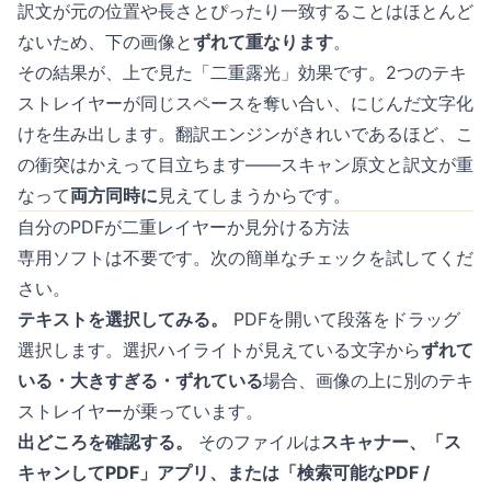
訳文が元の位置や長さとぴったり一致することはほとんど
ないため、下の画像と
ずれて重なります
。
その結果が、上で見た「二重露光」効果です。2つのテキ
ストレイヤーが同じスペースを奪い合い、にじんだ文字化
けを生み出します。翻訳エンジンがきれいであるほど、こ
の衝突はかえって目立ちます——スキャン原文と訳文が重
なって
両方同時に
見えてしまうからです。
自分のPDFが二重レイヤーか見分ける方法
専用ソフトは不要です。次の簡単なチェックを試してくだ
さい。
テキストを選択してみる。
PDFを開いて段落をドラッグ
選択します。選択ハイライトが見えている文字から
ずれて
いる・大きすぎる・ずれている
場合、画像の上に別のテキ
ストレイヤーが乗っています。
出どころを確認する。
そのファイルは
スキャナー、「ス
キャンしてPDF」アプリ、または「検索可能なPDF /