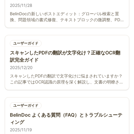
2025/11/28
BelinDocの新しいポストエディット：グローバル検索と置
換、問題領域の書式修復、テキストブロックの微調整、PDF
エクスポート—PDF翻訳のコントロール性と納品品質を高め
ます。
ユーザーガイド
スキャンしたPDFの翻訳が文字化け？正確なOCR翻
訳完全ガイド
2025/12/20
スキャンしたPDFの翻訳で文字化けに悩まされていますか？
この記事ではOCR認識の原理を深く解説し、文書の明瞭さを
向上させる3つの実用的なテクニックを提供、Belin DocがAI
ビジュアル強化技術をどのように活用してぼやけた文書を自
動修復し、正確な翻訳を実現するかを明らかにします。
ユーザーガイド
BelinDoc よくある質問（FAQ）とトラブルシューテ
ィング
2025/11/19