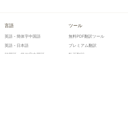
言語
ツール
英語 - 簡体字中国語
無料PDF翻訳ツール
英語 - 日本語
プレミアム翻訳
韓国語 - 簡体字中国語
動画翻訳
日本語 - 簡体字中国語
図面翻訳
スペイン語 - 英語
漫画翻訳
英語 - ヒンディー語
ウェブトゥーン翻訳
インドネシア語 - 簡体字中国
EPUB翻訳
語
ドキュメント翻訳
英語 - ドイツ語
Word翻訳
韓国語 - 英語
Excel翻訳
英語 - ロシア語
PowerPoint翻訳