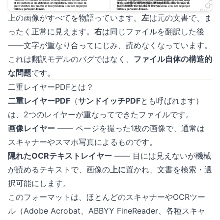
上の画像がすべてを物語っています。
左
は元の文書で、ま
ったく正常に見えます。
右
は同じファイルを翻訳した後
——文字が重なり合ってにじみ、読めなくなっています。
これは翻訳モデルのバグではなく、
ファイル自体の構造的
な問題
です。
二重レイヤーPDFとは？
二重レイヤーPDF
（
サンドイッチPDF
とも呼ばれます）
は、2つのレイヤーが重なってできたファイルです。
画像レイヤー
—— ページを撮った1枚の画像で、通常は
スキャナーやスマホ写真によるものです。
隠れたOCRテキストレイヤー
—— 目には見えないが機械
が読めるテキストで、画像の
上に
置かれ、文書を検索・選
択可能にします。
このフォーマットは、ほとんどのスキャナーやOCRツー
ル（Adobe Acrobat、ABBYY FineReader、各種スキャ