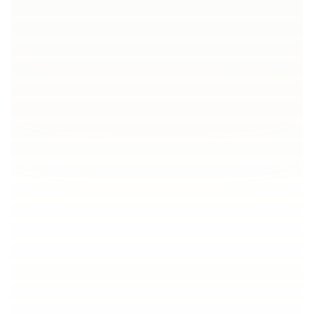
GPT-5.5 文書翻訳
ドキュメント全体の一貫性
文書翻訳：
1Mトークンのコンテキストで契
約書・書籍・論文をまるごと一度に翻訳し、
用語を最初から最後まで統一します。
1Mコンテキスト
全文書翻訳
エージェント精度
トークン効率
詳細を見る