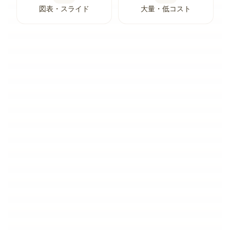
図表・スライド
大量・低コスト
OPENAI
GPT-5
GPT-5.6 文書翻訳
OpenAI は2026年7月9日に GPT-5.6 をリリース
しました。同一世代を Sol・Terra・Luna という3
つの能力ティアで販売するモデルです。私たちは8
つの文書シナリオを二重ブラインド評価で3ティア
すべて実測しました。Sol は平均4.70で、同価格
の GPT-5.5 を上回りながら1回あたりのコストは
安く、Terra は全モデル中で最速です。Belin Doc