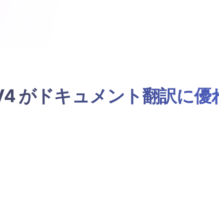
ek V4 がドキュメント翻訳に
Belindoc エンジンが PDF 座標をロックし、翻