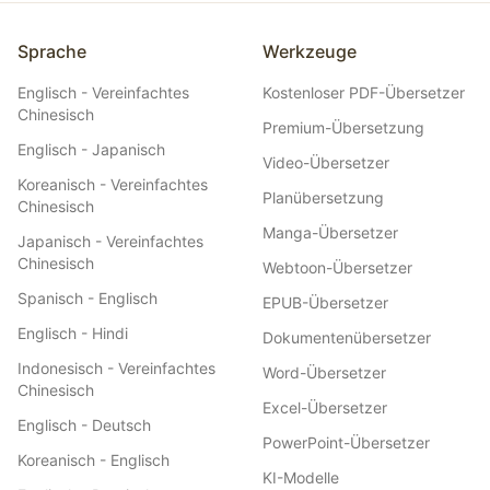
Tarife für einzelne Creator. Die Übersetzung einer 60-minütigen
Episode kostet einen Bruchteil eines menschlichen Übersetzers,
und die Ergebnisse liegen in Minuten statt in Tagen vor.
Sprache
Werkzeuge
Englisch - Vereinfachtes
Kostenloser PDF-Übersetzer
Chinesisch
Premium-Übersetzung
Englisch - Japanisch
Video-Übersetzer
Koreanisch - Vereinfachtes
Planübersetzung
Chinesisch
Manga-Übersetzer
Japanisch - Vereinfachtes
Chinesisch
Webtoon-Übersetzer
Spanisch - Englisch
EPUB-Übersetzer
Englisch - Hindi
Dokumentenübersetzer
Indonesisch - Vereinfachtes
Word-Übersetzer
Chinesisch
Excel-Übersetzer
Englisch - Deutsch
PowerPoint-Übersetzer
Koreanisch - Englisch
KI-Modelle