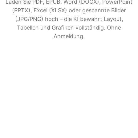
Laden Sie PDF, EPUB, Word (DOCX), PowerPoint
(PPTX), Excel (XLSX) oder gescannte Bilder
(JPG/PNG) hoch – die KI bewahrt Layout,
Tabellen und Grafiken vollständig. Ohne
Anmeldung.
KI-
Dokumentenübersetzung
Teilen Sie BelinDoc mit Freunden
File upload