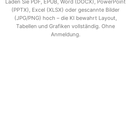
Laden Sie PDF, EPUB, Word (DOCX), PowerPoint
(PPTX), Excel (XLSX) oder gescannte Bilder
(JPG/PNG) hoch – die KI bewahrt Layout,
Tabellen und Grafiken vollständig. Ohne
Anmeldung.
KI-
Dokumentenübersetzung
Teilen Sie BelinDoc mit Freunden
File upload