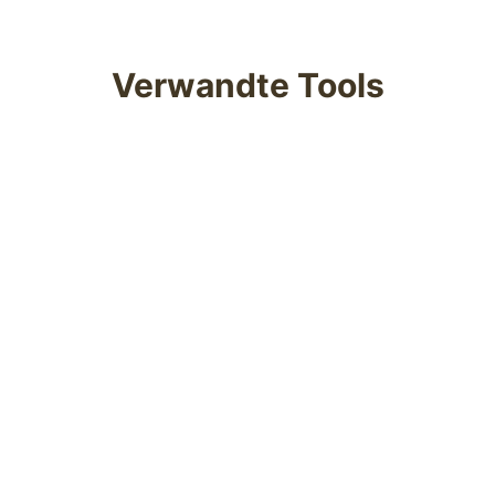
maschinelle Übersetzungen.
Verwandte Tools
Dokumentenübersetzer
Übersetzen Sie PDF-, Word-, Excel- und PPT-
Dokumente an einem Ort