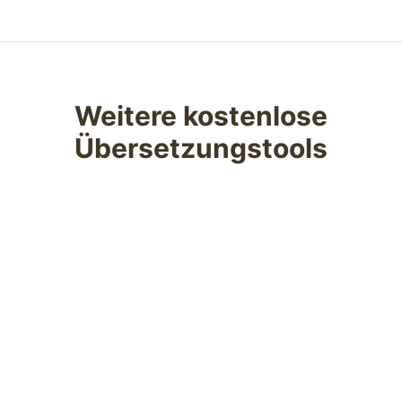
Weitere kostenlose
Übersetzungstools
Kostenloser PDF-Übersetzer
PDF online kostenlos übersetzen — Layout, Tabellen
und Abbildungen bleiben erhalten.