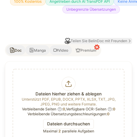
100% Kostenlos
Angetrieben durch AI TransPDF API
Keine Anme
Unbegrenzte Übersetzungen
Teilen Sie BelinDoc mit Freunden
Doc
Manga
Video
Premium
KI-Dokumentenübersetzer
Manga-Übersetzer
Video-Übersetzer
File upload
Dateien hierher ziehen & ablegen
Unterstützt PDF, EPUB, DOCX, PPTX, XLSX, TXT, JPG,
JPEG, PNG und weitere Formate.
Verbleibende Seiten
:
0
,
Verfügbare OCR-Seiten
:
0
Verbleibende Übersetzungsbeschleunigungen:
0
Dateien durchsuchen
Maximal
2
parallele Aufgaben