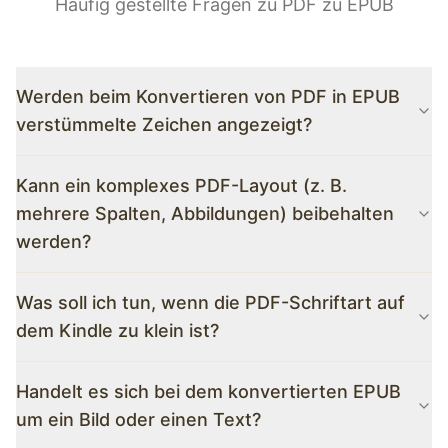
Häufig gestellte Fragen zu PDF zu EPUB
Werden beim Konvertieren von PDF in EPUB
verstümmelte Zeichen angezeigt?
Unser Tool nutzt fortschrittliche KI-
Kann ein komplexes PDF-Layout (z. B.
Texterkennungstechnologie, die die interne Kodierung
mehrere Spalten, Abbildungen) beibehalten
von PDFs gründlich analysieren und das bei
herkömmlichen Tools häufig auftretende Problem mit
werden?
verstümmeltem Code effektiv lösen kann. Unabhängig
Dürfen. Unsere Layout-Reflow-Engine ist speziell für
davon, ob es sich um chinesische, englische oder
Was soll ich tun, wenn die PDF-Schriftart auf
komplexe Dokumente konzipiert. Es kann
spezielle Symbole handelt, kann es genau
dem Kindle zu klein ist?
mehrspaltige Layouts, Abbildungen und Tabellen
wiederhergestellt werden.
intelligent identifizieren und in ein Fließlayout
Dies ist der beste Anwendungsfall für PDF zu EPUB.
umwandeln, das für das Lesen von E-Books geeignet
Handelt es sich bei dem konvertierten EPUB
Das konvertierte EPUB-Format unterstützt den
ist, wobei das Leseerlebnis des Originaldokuments
um ein Bild oder einen Text?
Fließsatz. Sie können die Schriftgröße und den
weitestgehend erhalten bleibt.
Zeilenabstand auf Ihrem Kindle oder Mobiltelefon frei