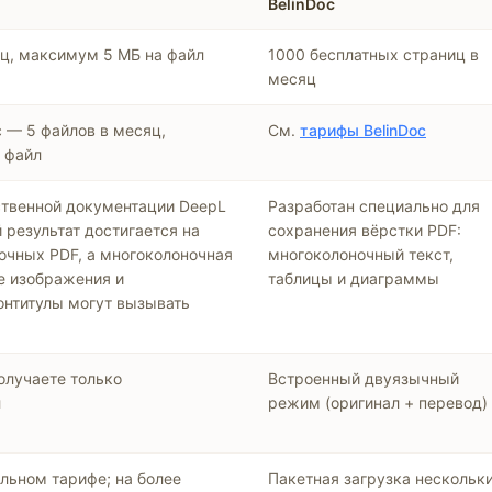
BelinDoc
яц, максимум 5 МБ на файл
1000 бесплатных страниц в
месяц
с — 5 файлов в месяц,
См.
тарифы BelinDoc
 файл
ственной документации DeepL
Разработан специально для
й результат достигается на
сохранения вёрстки PDF:
очных PDF, а многоколоночная
многоколоночный текст,
е изображения и
таблицы и диаграммы
онтитулы могут вызывать
олучаете только
Встроенный двуязычный
л
режим (оригинал + перевод)
льном тарифе; на более
Пакетная загрузка нескольк