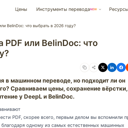
Цены
Инструменты перевода
Ресурс
NEW
ли BelinDoc: что выбрать в 2026 году?
 PDF или BelinDoc: что
у?
я в машинном переводе, но подходит ли он
го? Сравниваем цены, сохранение вёрстки,
тение у DeepL и BelinDoc.
равнивают
вести PDF, скорее всего, первым делом вы вспомнили п
ю благодаря одному из самых естественных машинных