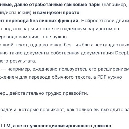
нные, давно отработанные языковые пары
(например,
ий/испанский)
и вам нужен просто
т перевода без лишних функций.
Нейросетевой движ
о под эти пары и остаётся надёжным вариантом по
ревода вам ничего не нужно.
шной текст, одна колонка, без тяжёлых нестандартны
нно такие документы собственная документация Deep
его результата.
— например, ежедневно пользуетесь его расширение
жением для перевода обычного текста, а PDF нужно
eepL действительно трудно превзойти.
 задачи, которые возникают, как только вы выходите з
:
 LLM, а не от узкоспециализированного движка