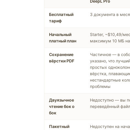
DeepL Pro
Бесплатный
3 документа в мес
тариф
Начальный
Starter, ~$10,49/ме
платный план
максимум 10 МБ на
Сохранение
Частичное — в соб
вёрстки PDF
указано, что лучши
простых одноколон
вёрстка, плавающи
нестандартные кол
проблемы
Двуязычное
Недоступно — вы п
чтение бок о
переведённый фай
бок
Пакетный
Недоступен на нача