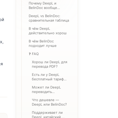
Почему DeepL и
BelinDoc вообще
сравнивают
DeepL vs BelinDoc:
ой
сравнительная таблица
В чём DeepL
действительно хорош
х,
В чём BelinDoc
подходит лучше
❓ FAQ
Хорош ли DeepL для
ся
перевода PDF?
Есть ли у DeepL
бесплатный тариф
для перевода PDF?
Может ли DeepL
переводить
сканированные PDF?
Что дешевле —
DeepL или BelinDoc?
Поддерживает ли
DeepL китайский,