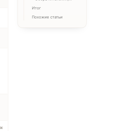
японский, корейский
Итог
и арабский языки?
Похожие статьи
их