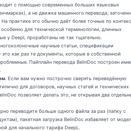
еводит с помощью современных больших языковых
бенчмарках
), а не движка машинного перевода, заточен
. На практике это обычно даёт более точные по контек
особенно для технической терминологии, длинных
ые у DeepL проработаны не так тщательно.
ногоколоночные научные статьи, спецификации
 это как раз те документы, которые в собственной
проблемные. Пайплайн перевода BelinDoc построен име
.
ом.
Если вам нужно построчно сверять переведённую
ипично для договоров, научных статей и технических
linDoc позволяет делать это, не открывая два отдельн
рно переводите больше одного файла за раз (папку с
уктам), пакетная загрузка BelinDoc избавляет от моде
ной для начального тарифа DeepL.