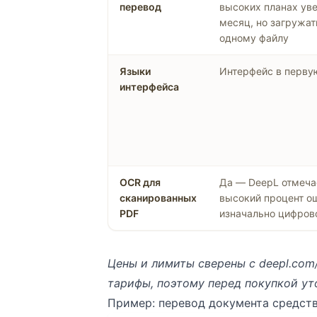
перевод
высоких планах уве
месяц, но загружа
одному файлу
Языки
Интерфейс в перву
интерфейса
OCR для
Да — DeepL отмечае
сканированных
высокий процент о
PDF
изначально цифрово
Цены и лимиты сверены с
deepl.com
тарифы, поэтому перед покупкой ут
Пример: перевод документа средст