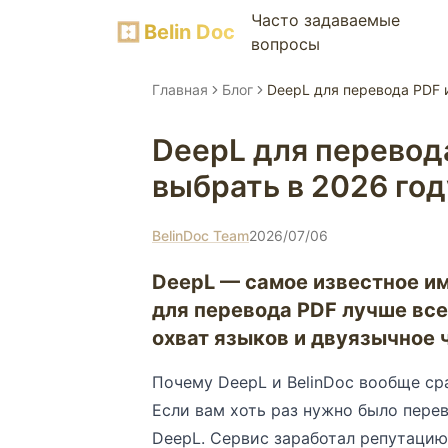
Часто задаваемые
Belin Doc
вопросы
Главная
Блог
DeepL для перевода PDF и
DeepL для перевода
выбрать в 2026 год
BelinDoc Team
2026/07/06
DeepL — самое известное им
для перевода PDF лучше все
охват языков и двуязычное ч
Почему DeepL и BelinDoc вообще с
Если вам хоть раз нужно было пере
DeepL. Сервис заработал репутаци