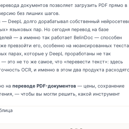
перевода документов
позволяет загрузить PDF прямо в
версию без лишних шагов.
и — DeepL долго дорабатывал собственный нейросетев
х» языковых пар. Но сегодня перевод на базе
елей — а именно так работает BelinDoc — способен
же превзойти его, особенно на нюансированных текста
ых парах, которые у DeepL проработаны не так
— это не то же самое, что «перевести текст»: здесь
точность OCR, и именно в этом два продукта расходят
но на
переводе PDF-документов
— цены, сохранение
тения, — чтобы вы могли решить, какой инструмент
аблица