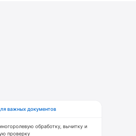
для важных документов
многоролевую обработку, вычитку и
ую проверку