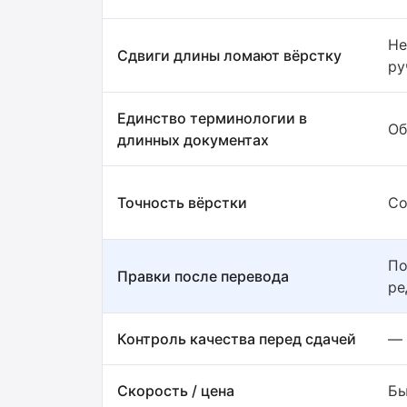
Не
Сдвиги длины ломают вёрстку
ру
Единство терминологии в
Об
длинных документах
Точность вёрстки
Со
По
Правки после перевода
ре
Контроль качества перед сдачей
—
Скорость / цена
Бы