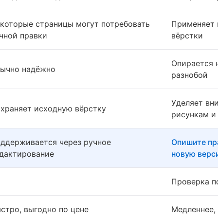
которые страницы могут потребовать
Применяет 
чной правки
вёрстки
Опирается 
ычно надёжно
разнобой
Уделяет вн
храняет исходную вёрстку
рисункам и
ддерживается через ручное
Опишите пр
дактирование
новую верс
Проверка п
стро, выгодно по цене
Медленнее,