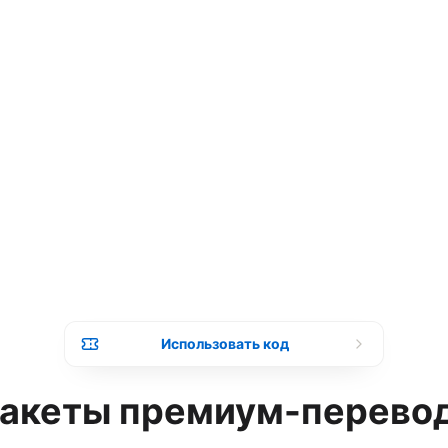
Язык перевода
О
Пожалуйста, выберите
К
В
 премиум-перевод
с
йла лимит рассчитается автоматически
нов
Адаптация стиля
Распознавание формул
Отдельная VIP-очередь
Использовать код
акеты премиум-перево