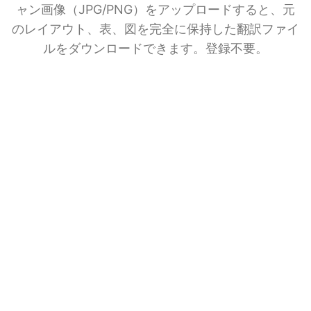
ャン画像（JPG/PNG）をアップロードすると、元
のレイアウト、表、図を完全に保持した翻訳ファイ
ルをダウンロードできます。登録不要。
AIドキュメント翻訳
BelinDocを友達と共有する
File upload
ここにファイルをドラッグ＆ドロップ
PDF、EPUB、DOCX、PPTX、XLSX、TXT、JPG、