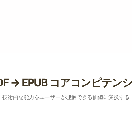
✅ TTS / 翻訳 / 注
読み上げができない
DF → EPUB コアコンピテン
技術的な能力をユーザーが理解できる価値に変換する