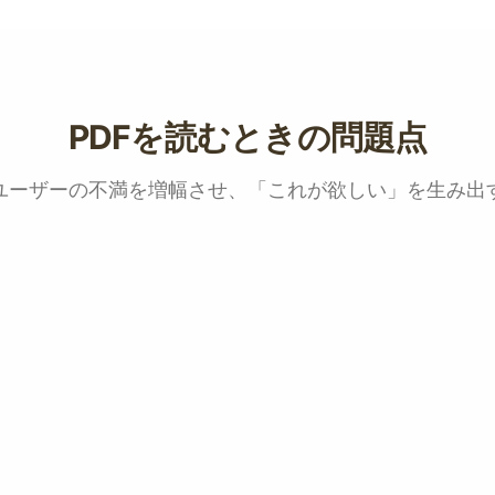
PDFを読むときの問題点
ユーザーの不満を増幅させ、「これが欲しい」を生み出
携帯電話で読む場合は
✅ 画面サイズに適応
✅ナイトモードとフ
✅ ネイティブディレ
することはできませ