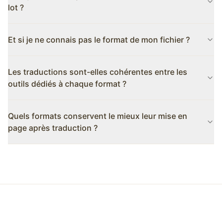
savez déjà que votre fichier est, par exemple, un classeur
lot ?
Excel, allez directement au traducteur Excel via le sélecteur ci-
dessus. La qualité du résultat est identique, les pages dédiées
Oui. Le moteur de traduction détecte automatiquement le
vous épargnent simplement une étape.
Et si je ne connais pas le format de mon fichier ?
format de chaque fichier et l'envoie dans le bon pipeline.
Glissez ensemble PDF, documents Word et présentations —
Téléversez-le quand même. Nous détectons le format à partir
tout revient traduit, chacun dans son format d'origine.
Les traductions sont-elles cohérentes entre les
du contenu (pas seulement de l'extension), donc même les
fichiers mal nommés ou atypiques sont traités correctement. Si
outils dédiés à chaque format ?
un format n'est vraiment pas pris en charge, un message
d'erreur clair s'affiche avant tout traitement.
Oui — tous les formats passent par le même moteur d'IA et
Quels formats conservent le mieux leur mise en
respectent les mêmes paramètres de glossaire. Seules
l'analyse et la reconstitution diffèrent selon le format ; votre
page après traduction ?
terminologie et votre ton restent uniformes entre PDF, Word et
diapositives.
PDF et PowerPoint sont les plus fidèles car ils spécifient
explicitement le positionnement. Word et Excel sont quasi
parfaits si les fichiers source utilisent des styles propres et des
plages nommées. Le texte brut n'a pas de mise en page à
conserver. L'EPUB garde la structure des chapitres mais peut
redistribuer le texte.