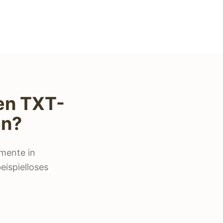
ren TXT-
en?
mente in
eispielloses