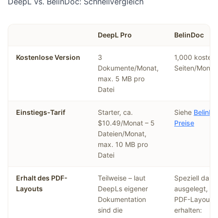
DeepL vs. BelinDoc: Schnellvergleich
DeepL Pro
BelinDoc
Kostenlose Version
3
1,000 kosten
Dokumente/Monat,
Seiten/Monat
max. 5 MB pro
Datei
Einstiegs-Tarif
Starter, ca.
Siehe
BelinDo
$10.49/Monat – 5
Preise
Dateien/Monat,
max. 10 MB pro
Datei
Erhalt des PDF-
Teilweise – laut
Speziell dara
Layouts
DeepLs eigener
ausgelegt, d
Dokumentation
PDF-Layout 
sind die
erhalten: