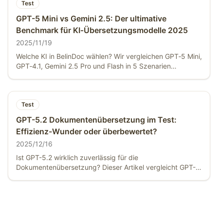
Test
GPT-5 Mini vs Gemini 2.5: Der ultimative
Benchmark für KI‑Übersetzungsmodelle 2025
2025/11/19
Welche KI in BelinDoc wählen? Wir vergleichen GPT‑5 Mini,
GPT‑4.1, Gemini 2.5 Pro und Flash in 5 Szenarien
(Bauingenieurwesen, Medizin, Mikroelektronik, Sci‑Fi,
Mathematik), um die beste Entscheidung zu unterstützen.
Test
GPT-5.2 Dokumentenübersetzung im Test:
Effizienz-Wunder oder überbewertet?
2025/12/16
Ist GPT-5.2 wirklich zuverlässig für die
Dokumentenübersetzung? Dieser Artikel vergleicht GPT-
5.2, GPT-4o und DeepL in realen PDF-, PPT- und
Langdokument-Szenarien hinsichtlich Formatwahrung,
Terminologiekonsistenz, Kosten und Geschwindigkeit.