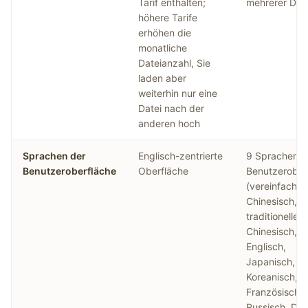
Tarif enthalten;
mehrerer Dat
höhere Tarife
erhöhen die
monatliche
Dateianzahl, Sie
laden aber
weiterhin nur eine
Datei nach der
anderen hoch
Sprachen der
Englisch-zentrierte
9 Sprachen d
Benutzeroberfläche
Oberfläche
Benutzerober
(vereinfachte
Chinesisch,
traditionelles
Chinesisch,
Englisch,
Japanisch,
Koreanisch,
Französisch,
Russisch, Deu