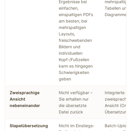
Ergebnisse bei
mehrspaltiger
einfachen,
Tabellen und
einspaltigen PDFs
Diagramme
am besten; bei
mehrspaltigen
Layouts,
freischwebenden
Bildern und
individuellen
Kopf-/Fußzeilen
kann es hingegen
Schwierigkeiten
geben
Zweisprachige
Nicht verfügbar –
Integrierte
Ansicht
Sie erhalten nur
zweisprachig
nebeneinander
die übersetzte
Ansicht (Origi
Datei zurück
Übersetzung)
Stapelübersetzung
Nicht im Einstiegs-
Batch-Uploa