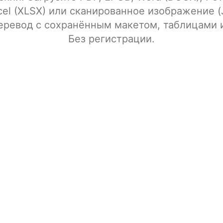
cel (XLSX) или сканированное изображение 
еревод с сохранённым макетом, таблицами 
Без регистрации.
ентов
Перетащите файлы сюда
ддерживаются файлы PDF, EPUB, DOCX, PPTX, XLSX, TXT, JPG, JPEG, PNG и 