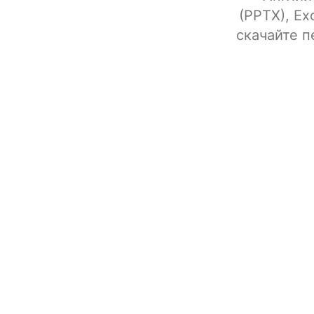
(PPTX), Ex
скачайте п
ИИ-перевод докум
File upload
По