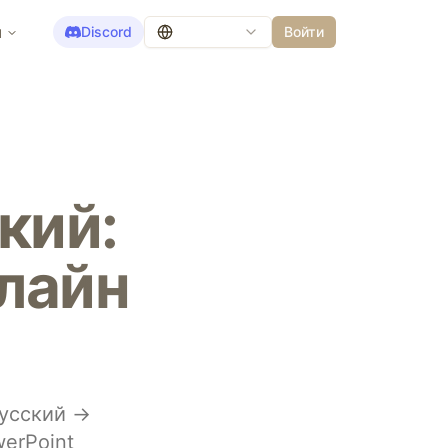
ы
Discord
Войти
кий:
лайн
Русский →
erPoint