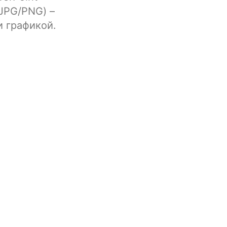
(JPG/PNG) –
и графикой.
Поделитесь BelinDoc с друзьями
Каждый получит квоту на 0 страниц.
др.