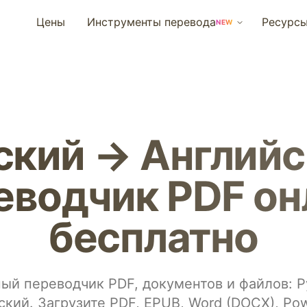
Цены
Инструменты перевода
Ресурс
NEW
ский → Английс
еводчик PDF он
бесплатно
ый переводчик PDF, документов и файлов: 
ский. Загрузите PDF, EPUB, Word (DOCX), Pow