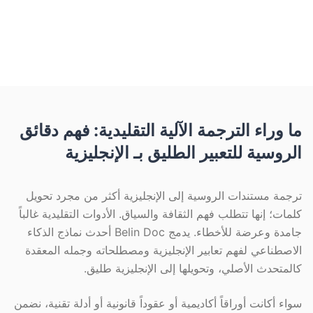
100 لغة وقد ترجمت أكثر من 300,000 مستند
بنسبة نجاح 98.7%. صفحات مجانية شهريًا، دون
تسجيل، ودعم OCR للمسح الضوئي.
ما وراء الترجمة الآلية التقليدية: فهم دقائق
الروسية للتعبير الطليق بـ الإنجليزية
ترجمة مستندات الروسية إلى الإنجليزية أكثر من مجرد تحويل
كلمات؛ إنها تتطلب فهم الثقافة والسياق. الأدوات التقليدية غالباً
جامدة وعرضة للأخطاء. يدمج Belin Doc أحدث نماذج الذكاء
الاصطناعي لفهم تعابير الإنجليزية ومصطلحاته وجمله المعقدة
كالمتحدث الأصلي، وتحويلها إلى الإنجليزية طليق.
سواء أكانت أوراقاً أكاديمية أو عقوداً قانونية أو أدلة تقنية، نضمن