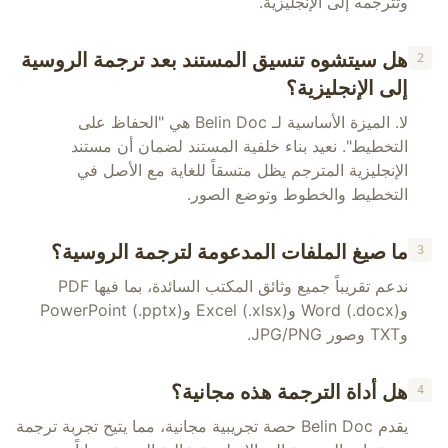
وتترجمه إلى الإنجليزية.
هل سيتشوه تنسيق المستند بعد ترجمة الروسية
2
إلى الإنجليزية؟
لا. الميزة الأساسية لـ Belin Doc هي "الحفاظ على
التخطيط". نعيد بناء خلفية المستند لضمان أن مستند
الإنجليزية المترجم يظل متسقاً للغاية مع الأصل في
التخطيط والخطوط وتوضع الصور.
ما صيغ الملفات المدعومة لترجمة الروسية؟
3
ندعم تقريباً جميع وثائق المكتب السائدة، بما فيها PDF
وWord (.docx) وExcel (.xlsx) وPowerPoint (.pptx)
وTXT وصور JPG/PNG.
هل أداة الترجمة هذه مجانية؟
4
يقدم Belin Doc حصة تجريبية مجانية، مما يتيح تجربة ترجمة