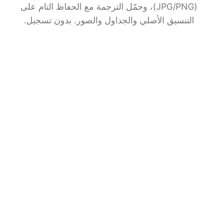
(JPG/PNG)، وحمّل الترجمة مع الحفاظ التام على
التنسيق الأصلي والجداول والصور. بدون تسجيل.
ترجمة مستندات بالذكاء
الاصطناعي
شارك BelinDoc مع أصدقائك
File upload
اسحب الملفات وأفلتها هنا