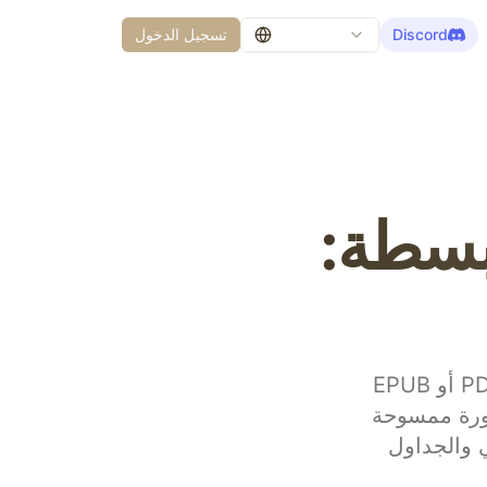
Discord
تسجيل الدخول
مبسطة:
ترجمة PDF مجانية: من اليابانية إلى الصينية المبسطة. ارفع ملف PDF أو EPUB
PowerPoint (P) أو Excel (XLSX) أو صورة ممسوحة
لي والجداول