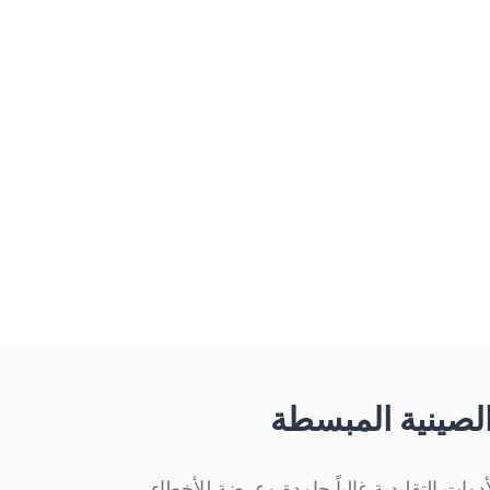
ارفع ملفك بصيغة PDF أو Word أو PowerPoint أو Excel أو EPUB أو صورة ممسوحة إلى Belin Doc واختر الصينية
مع الحفاظ على التنسيق
والجداول والخطوط والصور، فيبدو مستندك مطابقًا للأصل. تدعم المنصة أكثر من 100 لغة وقد ترجمت أكثر من 300,000
ـ الصينية المبسطة
وات التقليدية غالباً جامدة وعرضة للأخطاء.