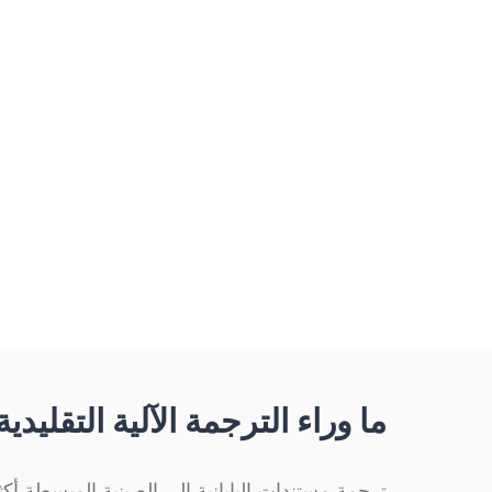
كيف تترجم من اليا
المبسطة كلغة هدف. يترجم الذ
مستند بنسبة نجاح 98.7%. صفحات مجانية شهريًا، دون تسجيل، ودعم OCR للمسح الضوئي.
ما وراء الترجمة الآلية التقليدي
ترجمة مستندات اليابانية إلى الصينية المبسطة أكث