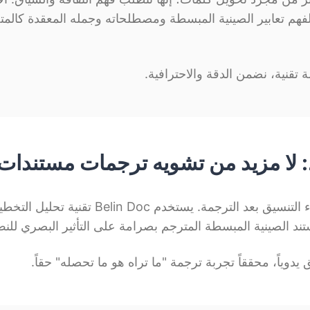
الاصطناعي لفهم تعابير الصينية المبسطة ومصطلحاته وجمله المعقدة ك
لة تقنية، نضمن الدقة والاحترافية.
: لا مزيد من تشويه ترجمات مستندات 
أكبر صداع عند معالجة مستندات اليابانية هو أ
د الصينية المبسطة المترجم بصرامة على التأثير البصري للن
وياً، محققاً تجربة ترجمة "ما تراه هو ما تحصله" حقاً.