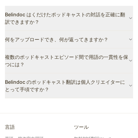
Belindoc はくだけたポッドキャストの対話を正確に翻
訳できますか？
はい。Belindoc は先進的な AI モデル（GPT-4.1、DeepSeek、
何をアップロードでき、何が返ってきますか？
Gemini）を使用し、口語表現、イディオム、会話のパターンを理
解します。その結果、ポッドキャストのトーンと個性を保った自
動画（MP4/MOV）または M4A 音声のエピソードをアップロード
然な翻訳が得られ——硬くて直訳的な出力にはなりません。
複数のポッドキャストエピソード間で用語の一貫性を保
してください——Belindoc が文字起こしと翻訳を行うため、字幕
ファイルや文字起こしは不要です。動画に埋め込める翻訳済み字
つには？
幕が得られ、SRT またはテキストファイルとして書き出すことも
できます。プラットフォームが VTT を必要とする場合は、書き出
Belindoc のカスタム用語集機能を使えば、繰り返し登場する用語
Belindoc のポッドキャスト翻訳は個人クリエイターに
した SRT を無料ツールで変換してください。
——番組名、ゲスト名、ブランド用語、トピック固有の語彙——
を定義でき、翻訳するすべてのエピソードに AI が一貫して適用し
とって手頃ですか？
ます。これにより、国際的なリスナーにプロフェッショナルで一
貫した体験を提供できます。
はい。Belindoc は柔軟な料金プランを提供しており、気軽に始め
られる無料プランや、個人クリエイター向けの手頃な有料プラン
があります。60分のエピソードの翻訳費用は人間の翻訳者を雇う
何分の一かで済み、数日ではなく数分で結果が得られます。
言語
ツール