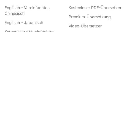
Englisch - Vereinfachtes
Kostenloser PDF-Übersetzer
Chinesisch
Premium-Übersetzung
Englisch - Japanisch
Video-Übersetzer
Koreanisch - Vereinfachtes
Planübersetzung
Chinesisch
Manga-Übersetzer
Japanisch - Vereinfachtes
Chinesisch
Webtoon-Übersetzer
Spanisch - Englisch
EPUB-Übersetzer
Englisch - Hindi
Dokumentenübersetzer
Indonesisch - Vereinfachtes
Word-Übersetzer
Chinesisch
Excel-Übersetzer
Englisch - Deutsch
PowerPoint-Übersetzer
Koreanisch - Englisch
KI-Modelle
Englisch - Russisch
Weitere Tools
Deutsch - Englisch