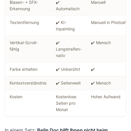
Blasen- + SFX-
✔️
Manuell
Erkennung
Automatisch
Textentfernung
✔️ KI-
Manuell in Photosho
Inpainting
Vertikal-Scroll-
✔️
✔️ Mensch
fähig
Langstreifen-
nativ
Farbe erhalten
✔️ Unberührt
✔️
Kontextverständnis
✔️ Seitenweit
✔️ Mensch
Kosten
Kostenlose
Hoher Aufwand
Seiten pro
Monat
In einem Satz:
Belin Doc hilft Ihnen nicht beim