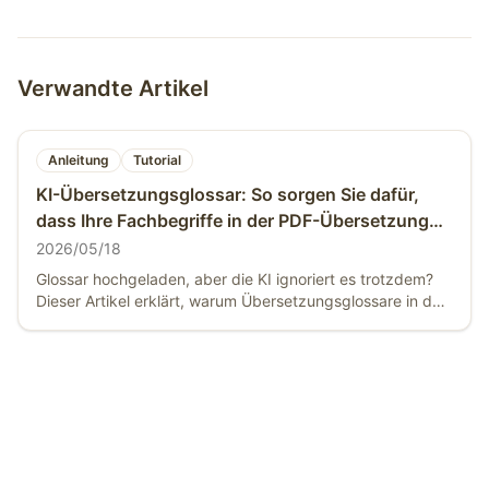
Verwandte Artikel
Anleitung
Tutorial
KI-Übersetzungsglossar: So sorgen Sie dafür,
dass Ihre Fachbegriffe in der PDF-Übersetzung
wirklich greifen (Leitfaden 2026)
2026/05/18
Glossar hochgeladen, aber die KI ignoriert es trotzdem?
Dieser Artikel erklärt, warum Übersetzungsglossare in den
meisten Tools versagen, vergleicht die führenden
Lösungen für Terminologie-Konsistenz und zeigt, wie
BelinDoc Ihre individuellen Begriffe, Markennamen und
Fachterminologie in PDF/Word/Excel zuverlässig
durchsetzt — inklusive 4-Schritte-Anleitung und
branchenspezifischen Tipps.