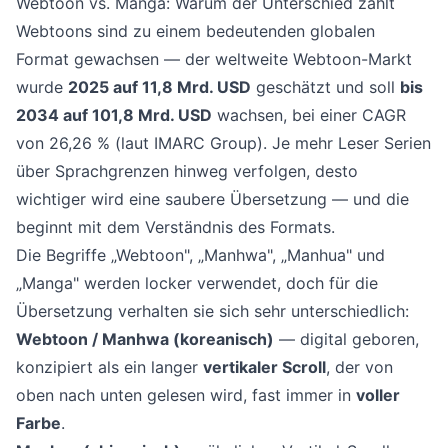
Webtoon vs. Manga: Warum der Unterschied zählt
Webtoons sind zu einem bedeutenden globalen
Format gewachsen — der weltweite Webtoon-Markt
wurde
2025 auf 11,8 Mrd. USD
geschätzt und soll
bis
2034 auf 101,8 Mrd. USD
wachsen, bei einer CAGR
von 26,26 % (
laut IMARC Group
). Je mehr Leser Serien
über Sprachgrenzen hinweg verfolgen, desto
wichtiger wird eine saubere Übersetzung — und die
beginnt mit dem Verständnis des Formats.
Die Begriffe „Webtoon", „Manhwa", „Manhua" und
„Manga" werden locker verwendet, doch für die
Übersetzung verhalten sie sich sehr unterschiedlich:
Webtoon / Manhwa (koreanisch)
— digital geboren,
konzipiert als ein langer
vertikaler Scroll
, der von
oben nach unten gelesen wird, fast immer in
voller
Farbe
.