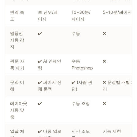
번역 속
초 단위/페
10~30분/
5~10분/페이지
도
이지
페이지
말풍선
✔️
수동
❌
자동 감
지
원문 자
✔️ AI 인페인
수동
❌
동 제거
팅
Photoshop
문맥 이
✔️ 페이지 전
✔️ (사람 판
❌ 문장별 개별 처
해
체 문맥
단)
리
레이아웃
✔️
수동 조정
❌
자동 맞
춤
일괄 처
✔️ 다중 업로
시간 소모
기능 제한