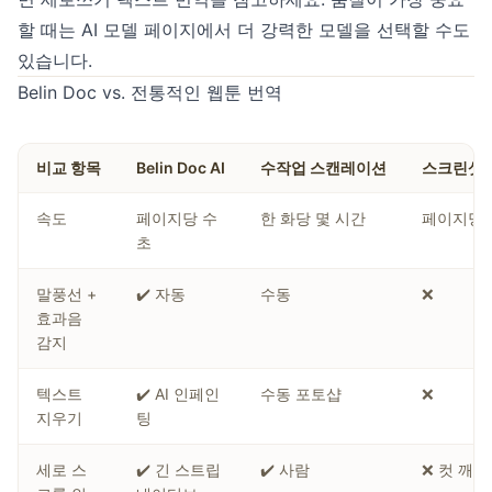
할 때는
AI 모델
페이지에서 더 강력한 모델을 선택할 수도
있습니다.
Belin Doc vs. 전통적인 웹툰 번역
비교 항목
Belin Doc AI
수작업 스캔레이션
스크린샷 
속도
페이지당 수
한 화당 몇 시간
페이지당 
초
말풍선 +
✔️ 자동
수동
❌
효과음
감지
텍스트
✔️ AI 인페인
수동 포토샵
❌
지우기
팅
세로 스
✔️ 긴 스트립
✔️ 사람
❌ 컷 깨짐