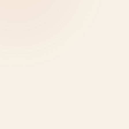
عة
File 
EPUB حتى 100 ميجابايت · نقل مشفّر · يُحذف تلقائيًا خلال 24