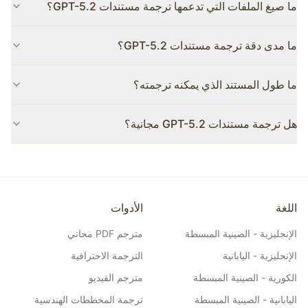
ما صيغ الملفات التي تدعمها ترجمة مستندات GPT-5.2؟
تدعم ترجمة مستندات GPT-5.2 صيغ PDF وWord وExcel
ما مدى دقة ترجمة مستندات GPT-5.2؟
وPowerPoint والمزيد، مع الحفاظ التام على التخطيط الأصلي والرسوم
البيانية والرؤوس والتذييلات.
دقة GPT-5.2 أعلى بنسبة 40% من الجيل السابق. خاصةً للمستندات
ما طول المستند الذي يمكنه ترجمته؟
الأكاديمية والقانونية والتقنية، تقترب الجودة من المترجمين البشريين
المتخصصين مع اتساق المصطلحات.
يدعم GPT-5.2 سياقاً يصل إلى 128 ألف رمز، ما يعادل كتاباً متوسط
هل ترجمة مستندات GPT-5.2 مجانية؟
الحجم. سواء أكان تقريراً قصيراً أو عقداً يضم مئات الصفحات، يمكن
ترجمته دفعةً واحدة مع سياق متماسك.
نوفر حصصاً مجانية يومية لجميع المستخدمين. للمستخدمين الكثيفين أو
الميزات المتقدمة، نقدم خطط اشتراك مرنة بقيمة أفضل بكثير من
الترجمة البشرية التقليدية.
اللغة
الأدوات
الإنجليزية - الصينية المبسطة
مترجم PDF مجاني
الإنجليزية - اليابانية
الترجمة الاحترافية
الكورية - الصينية المبسطة
مترجم الفيديو
اليابانية - الصينية المبسطة
ترجمة المخططات الهندسية