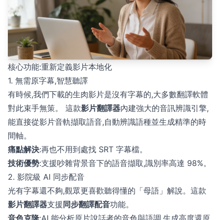
核心功能:重新定義影片本地化
1. 無需原字幕,智慧聽譯
有時候,我們下載的生肉影片是沒有字幕的,大多數翻譯軟體
對此束手無策。 這款
影片翻譯器
內建強大的音訊辨識引擎,
能直接從影片音軌擷取語音,自動辨識語種並生成精準的時
間軸。
痛點解決
:再也不用到處找 SRT 字幕檔。
技術優勢
:支援吵雜背景音下的語音擷取,識別率高達 98%。
2. 影院級 AI 同步配音
光有字幕還不夠,觀眾更喜歡聽得懂的「母語」解說。這款
影片翻譯器
支援
同步翻譯配音
功能。
音色克隆
:AI 能分析原片說話者的音色與語調,生成高度還原