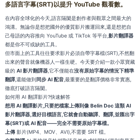
多語言字幕(SRT)以提升 YouTube 觀看數。
在內容全球化的今天,語言隔閡是創作者與觀眾之間最大的
鴻溝。無論你是想把國外的優質影片搬運回來,還是想把自
己母語的內容推向 YouTube 或 TikTok 等平台,
影片翻譯器
都是你不可或缺的工具。
但市面上的工具往往要求影片必須自帶字幕檔(SRT),不然翻
出來的聲音就像機器人一樣生硬。今天要介紹一款小眾寶藏
級的
AI 影片翻譯器
,它不僅能在
沒有原始字幕的情況下精準
翻譯
,還能做到
同步 AI 配音
,最重要的是翻譯價格非常實惠,
徹底打破語言隔閡。
如何用 AI 翻譯影片?快速解答
想用 AI 翻譯影片,只要把檔案上傳到像 Belin Doc 這類 AI
影片翻譯器,選好目標語言,它就會自動聽譯、翻譯,並匯出字
幕(SRT)或 AI 配音——完全不需要原始字幕檔。
上傳
影片(MP4、MOV、AVI),不需要 SRT 檔。