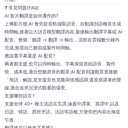
❓ 常見問題(FAQ)
AI 影片翻譯是如何運作的?
上傳影片後,AI 會先從音軌擷取語音、自動識別語種並生成
時間軸,接著以大語言模型翻譯內容,最後輸出翻譯字幕或 AI
配音。整個「聽譯 → 翻譯 → 輸出」流程在雲端數分鐘內
完成,無需自己聽寫或製作時間軸。
應該選字幕還是 AI 配音?
兩者都支援,也可以同時輸出。字幕保留原始語音、製作
快、成本低,適合想聽原音的觀眾;AI 配音則讓觀眾直接聽
「母語」解說,並支援音色克隆與情感語調,還原原講者的聲
線,適合追求沉浸式觀看的場景。
支援哪些語言?
支援全球 40+ 種主流語言互譯,涵蓋中譯英、英譯中,以及
日語、韓語、西班牙語、法語等語種,方便你把內容出海或
引進。
翻譯後可以修改字幕嗎?