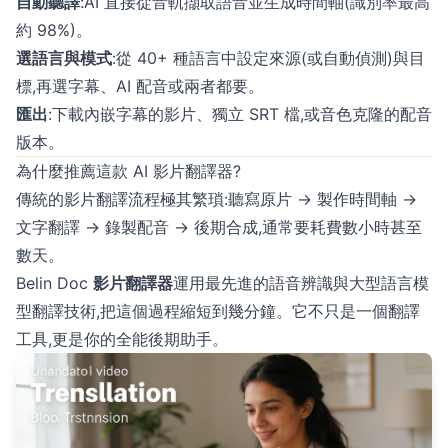
自動聽譯
:AI 直接從音軌擷取語音並生成時間軸(識別率最高
約 98%)。
選語言與模式
:從 40+ 種語言中設定來源(或自動偵測)與目
標,再選字幕、AI 配音或兩者都要。
匯出
:下載內嵌字幕的影片、獨立 SRT 檔,或音色克隆的配音
版本。
為什麼推薦這款 AI 影片翻譯器?
傳統的影片翻譯流程極其繁瑣:聽寫原片 → 製作時間軸 →
文字翻譯 → 錄製配音 → 後期合成,通常要耗費數小時甚至
數天。
Belin Doc
影片翻譯器
運用最先進的語音辨識與大型語言模
型翻譯技術,把這個過程縮短到幾分鐘。它不只是一個翻譯
工具,更是你的全能後期助手。