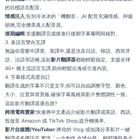
的目標語言配音。
情感注入
:告別冷冰冰的「機翻音」,AI 配音充滿情感、抑揚
頓挫,完全媲美真人配音員。
後期編輯
:支援翻譯完成後進行後期字幕審閱與核對。
3. 多語言雙向互譯
無論你需要中譯英、英譯中,還是涉及日語、韓語、西班牙
語、法語等語種,這款
影片翻譯器
都能輕鬆搞定。支援全球
40+ 種主流語言互譯,助你輕鬆出海或引進內容。
4. 字幕樣式高度自訂
翻譯生成的字幕不只是文字,你可以自由調整字型、顏色、
大小、位置與背景板,確保字幕風格與影片整體調性一致。
這款影片翻譯器適合誰?
跨境電商賣家
:快速將中文產品介紹影片翻譯成英語、西語,
投放至 Amazon 或 TikTok Shop,提升轉換率。
影片自媒體/YouTuber
:將你的 Vlog 或知識分享影片一鍵
翻譯成多國語言,實現「一次創作,全球分發」,輕鬆賺取美元