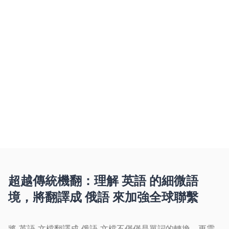
如何免費將英語翻譯成俄語?
將英語檔案(PDF、Word、PowerPoint、
Excel、EPUB 或掃描圖片)上傳到 Belin
Doc,選擇俄語作為目標語言。AI 在數秒內
完成翻譯,並完整保留原始排版、表格、字體
與圖片,讓譯好的俄語文件與原檔一模一樣。
Belin Doc 支援 100+ 種語言,至今已翻譯超
30 萬份文件,成功率達 98.7%。每月免費頁
數、無需註冊、掃描檔支援 OCR。
超越傳統機翻：理解 英語 的細微語
境，將翻譯成 俄語 來加強全球聯繫
將 英語 文檔翻譯成 俄語 文檔不僅僅是單詞的轉換，更需