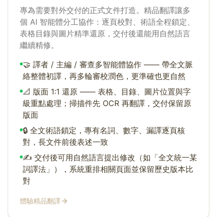
專為需要對外交付的正式文件打造。精品翻譯讓多
個 AI 智能體分工協作：逐頁校對、術語全程鎖定、
表格目錄與圖片精準還原，交付後還能用自然語言
繼續精修。
🤝 譯者 / 主編 / 審查多智能體協作 —— 帶全文脈
絡整體初譯，再多輪審校潤色，更準確也更自然
📐 版面 1:1 還原 —— 表格、目錄、圖片位置與字
級重點處理；掃描件先 OCR 再翻譯，交付保留原
版面
🔒 全文術語鎖定，專有名詞、數字、漏譯逐頁核
對，長文件前後表述一致
✍️ 交付後可用自然語言提出修改（如「全文統一某
詞譯法」），系統重排相關頁面並保留歷史版本比
對
體驗精品翻譯