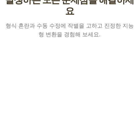
요
형식 혼란과 수동 수정에 작별을 고하고 진정한 지능
형 변환을 경험해 보세요.
일반적인
기존 솔루션
우리의 솔루션
문제점
변환 후 형식이 손
문서 구조를 지능적으로
혼란스러
실되므로 수동으
인식하고 명확한 수준의
운 형식
로 조정해야 합니
MD를 자동으로 생성합
다.
니다.
테이블 데이터가
테이블 구조는 100% 유
양식 처리
엉망이고 복구하
지되며 Markdown 테이
기 어렵습니다.
블 구문을 지원합니다.