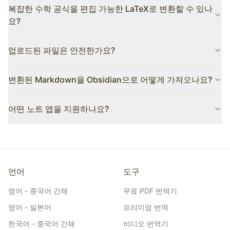
복잡한 수학 공식을 편집 가능한 LaTeX로 변환할 수 있나
중 열 레이아웃을 정확하게 식별하고 콘텐츠를 사람이 읽는 순서로
재구성합니다.
요?
예. 우리는 수학 공식에 특별히 최적화된 모델을 사용하며 복잡한
업로드된 파일은 안전한가요?
수학 표현식을 높은 정밀도로 표준 LaTeX 형식으로 변환할 수 있습
니다.
절대적으로 안전합니다. 업로드된 모든 파일은 처리 목적으로만 사
변환된 Markdown을 Obsidian으로 어떻게 가져오나요?
용되며 개인정보 보호정책을 엄격히 준수하여 처리가 완료된 후 24
시간 이내에 서버에서 자동으로 완전히 삭제됩니다.
다운로드한 zip 파일의 압축을 풀고 폴더 전체를 Obsidian Vault에
어떤 노트 앱을 지원하나요?
끌어다 놓기만 하면 됩니다. LaTeX 수식은 Obsidian 내장 MathJax
로 자동 렌더링되며, 이미지는 같은 이름의 assets 폴더에 저장되어
출력은 표준 Markdown 형식이므로 Obsidian, Notion, Logseq,
상대 경로로 참조되므로 추가 설정이 필요하지 않습니다. Obsidian
Typora, VS Code 등 Markdown을 지원하는 모든 도구와 호환됩니
PDF++와 같은 커뮤니티 플러그인과 함께 사용하면 더욱 편리합니
다. Obsidian과 Logseq는 LaTeX 수식 렌더링이 가장 완벽하며,
다.
Notion에서는 가져오기 시 수식이 코드 블록으로 유지됩니다(수동
으로 수식 블록으로 변환 가능).
언어
도구
영어 - 중국어 간체
무료 PDF 번역기
영어 - 일본어
프리미엄 번역
한국어 - 중국어 간체
비디오 번역기