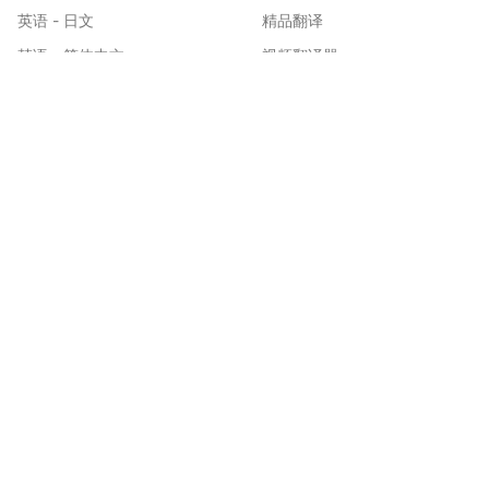
英语 - 日文
精品翻译
韩语 - 简体中文
视频翻译器
日文 - 简体中文
工程图纸翻译
西班牙语 - 英语
漫画翻译
英语 - 印地语
漫画条漫翻译
印度尼西亚语 - 简体中文
EPUB翻译
英语 - 德语
文档翻译
韩语 - 英语
Word 翻译
英语 - 俄语
Excel 翻译
德语 - 英语
PPT 翻译
简体中文 - 英语
AI 模型
英语 - 韩语
更多工具
日文 - 英语