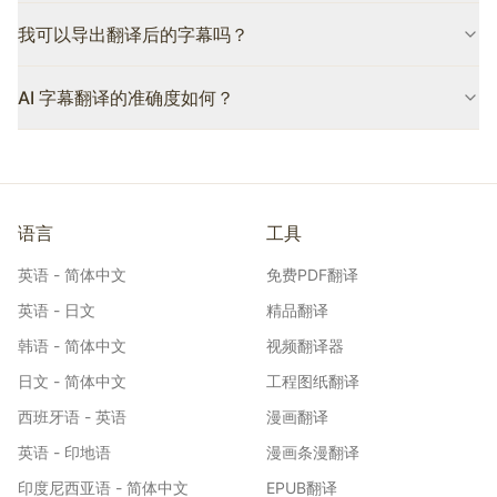
你可以嵌入译文字幕、保留原文字幕，或显示双语字幕（原文与译
我可以导出翻译后的字幕吗？
文并列）。也可以选择不嵌入，仅导出字幕文件。
可以。翻译完成后，你可以编辑字幕并导出为 SRT 或纯文本文件，
AI 字幕翻译的准确度如何？
兼容所有主流视频编辑器和播放器。
Belindoc 采用 DeepSeek、GPT-4.1、Gemini 等先进 AI 模型，在
翻译时兼顾跨字幕行的上下文，呈现自然连贯的对白。
语言
工具
英语 - 简体中文
免费PDF翻译
英语 - 日文
精品翻译
韩语 - 简体中文
视频翻译器
日文 - 简体中文
工程图纸翻译
西班牙语 - 英语
漫画翻译
英语 - 印地语
漫画条漫翻译
印度尼西亚语 - 简体中文
EPUB翻译