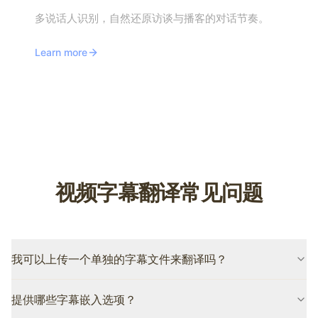
多说话人识别，自然还原访谈与播客的对话节奏。
Learn more
视频字幕翻译常见问题
我可以上传一个单独的字幕文件来翻译吗？
Belindoc 的视频字幕翻译以你的视频为起点：它会自动转写语音并
提供哪些字幕嵌入选项？
翻译字幕，因此你无需事先准备字幕文件。翻译完成后，你可以把
结果导出为 SRT 文件。