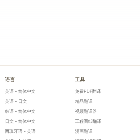
可以同时拆分或压缩 PDF 吗？
可以。使用免费的「拆分 PDF」和「压缩 PDF」工
具，分割页面或缩减文件大小，同样无水印。
文件大小或数量有限制吗？
可以合并多个较大的 PDF 文件。文件直接上传至安
全存储，支持大文档处理。
语言
工具
英语 - 简体中文
免费PDF翻译
英语 - 日文
精品翻译
韩语 - 简体中文
视频翻译器
日文 - 简体中文
工程图纸翻译
西班牙语 - 英语
漫画翻译