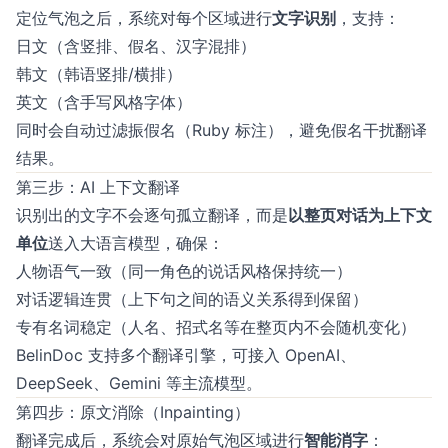
定位气泡之后，系统对每个区域进行
文字识别
，支持：
日文（含竖排、假名、汉字混排）
韩文（韩语竖排/横排）
英文（含手写风格字体）
同时会自动过滤振假名（Ruby 标注），避免假名干扰翻译
结果。
第三步：AI 上下文翻译
识别出的文字不会逐句孤立翻译，而是
以整页对话为上下文
单位
送入大语言模型，确保：
人物语气一致（同一角色的说话风格保持统一）
对话逻辑连贯（上下句之间的语义关系得到保留）
专有名词稳定（人名、招式名等在整页内不会随机变化）
BelinDoc 支持多个翻译引擎，可接入 OpenAI、
DeepSeek、Gemini 等主流模型。
第四步：原文消除（Inpainting）
翻译完成后，系统会对原始气泡区域进行
智能消字
：