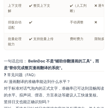
上下文理
✔️ 整页上下文
✔️（人工判
❌ 逐句
解
断）
排版自动
✔️
手动调整
❌
适配
批量处理
✔️ 支持批量上传
费时费力
限制多
能力
一句话总结：
BelinDoc 不是"辅助你翻漫画的工具"，而
是"替你完成整页漫画翻译的系统"。
❓ 常见问题（FAQ）
AI 漫画翻译的准确率能达到什么水平？
对于标准对话气泡内的正式文字，准确率已可达到流畅阅读
的水平。拟声词、俚语、方言表达等建议人工快速复核。
竖排日文也能正确识别吗？