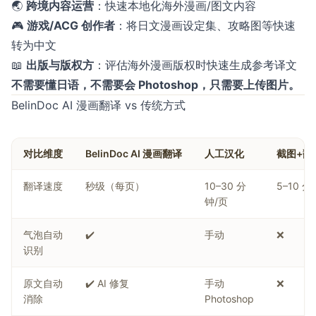
🌏
跨境内容运营
：快速本地化海外漫画/图文内容
🎮
游戏/ACG 创作者
：将日文漫画设定集、攻略图等快速
转为中文
📖
出版与版权方
：评估海外漫画版权时快速生成参考译文
不需要懂日语，不需要会 Photoshop，只需要上传图片。
BelinDoc AI 漫画翻译 vs 传统方式
对比维度
BelinDoc AI 漫画翻译
人工汉化
截图+翻
翻译速度
秒级（每页）
10–30 分
5–10 分
钟/页
气泡自动
✔️
手动
❌
识别
原文自动
✔️ AI 修复
手动
❌
消除
Photoshop