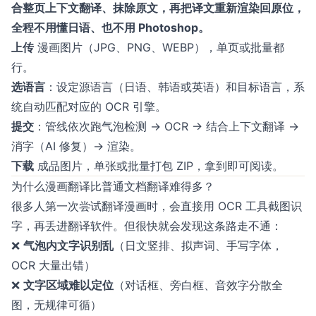
合整页上下文翻译、抹除原文，再把译文重新渲染回原位，
全程不用懂日语、也不用 Photoshop。
上传
漫画图片（JPG、PNG、WEBP），单页或批量都
行。
选语言
：设定源语言（日语、韩语或英语）和目标语言，系
统自动匹配对应的 OCR 引擎。
提交
：管线依次跑气泡检测 → OCR → 结合上下文翻译 →
消字（AI 修复）→ 渲染。
下载
成品图片，单张或批量打包 ZIP，拿到即可阅读。
为什么漫画翻译比普通文档翻译难得多？
很多人第一次尝试翻译漫画时，会直接用 OCR 工具截图识
字，再丢进翻译软件。但很快就会发现这条路走不通：
❌
气泡内文字识别乱
（日文竖排、拟声词、手写字体，
OCR 大量出错）
❌
文字区域难以定位
（对话框、旁白框、音效字分散全
图，无规律可循）