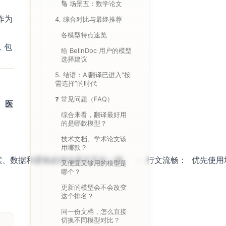
🔢 场景五：数学论文
作为
4. 综合对比与最终推荐
各模型特点速览
，包
给 BelinDoc 用户的模型
选择建议
。
5. 结语：AI翻译已进入“按
需选择”的时代
❓ 常见问题（FAQ）
、医
综合来看，翻译最好用
的是哪款模型？
技术文档、学术论文该
用哪款？
又便宜又够用的模型是
哪个？
更新的模型会不会改变
这个排名？
同一份文档，怎么直接
切换不同模型对比？