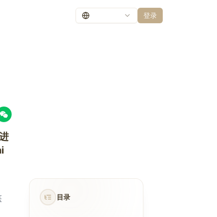
登录
型进
i
目录
医