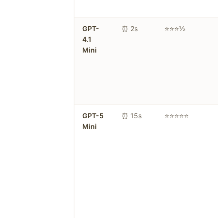
GPT-
⏰ 2s
⭐⭐⭐½
4.1
Mini
GPT-5
⏰ 15s
⭐⭐⭐⭐⭐
Mini