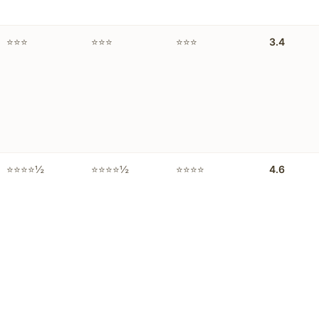
⭐⭐⭐
⭐⭐⭐
⭐⭐⭐
3.4
⭐⭐⭐⭐½
⭐⭐⭐⭐½
⭐⭐⭐⭐
4.6