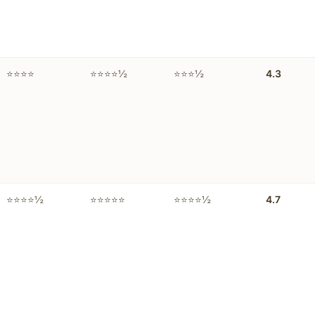
⭐⭐⭐⭐
⭐⭐⭐⭐½
⭐⭐⭐½
4.3
⭐⭐⭐⭐½
⭐⭐⭐⭐⭐
⭐⭐⭐⭐½
4.7